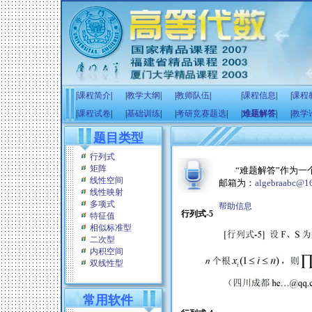
|
课程简介
|
|
教学大纲
|
|
教师队伍
|
|
课程信息
|
|
课程
|
课程试卷
|
|
基础训练
|
|
考研竞赛题选
|
|
难题解答
|
|
教学
题目类型
行列式
矩阵
“难题解答”作为
线性空间
邮箱为：
algebraabc@1
线性映射
多项式
帮助信息
行列式-5
特征值
相似标准型
二次型
内积空间
双线性型
常用软件