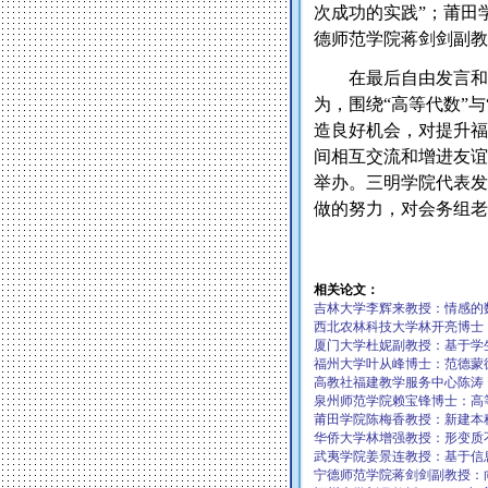
次成功的实践”；莆田
德师范学院蒋剑剑副教
在最后自由发言和
为，围绕“高等代数”
造良好机会，对提升福
间相互交流和增进友谊
举办。三明学院代表发
做的努力，对会务组老
相关论文：
吉林大学李辉来教授：情感的
西北农林科技大学林开亮博士
厦门大学杜妮副教授：基于学
福州大学叶从峰博士：范德蒙
高教社福建教学服务中心陈涛
泉州师范学院赖宝锋博士：高
莆田学院陈梅香教授：新建本
华侨大学林增强教授：形变质
武夷学院姜景连教授：基于信
宁德师范学院蒋剑剑副教授：