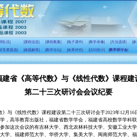
师队伍
|
|
课程信息
|
|
课程教案
|
|
电子课件
|
|
教学录像
|
|
方法选讲
|
|
参
研竞赛题选
|
|
难题解答
|
|
教学论坛
|
|
效果评价
|
|
访问统计
|
|
教学研讨会
|
福建省《高等代数》与《线性代数》课程建
第二十三次研讨会会议纪要
数》与《线性代数》课程建设第二十三次研讨会于
2023
年
12
月
16
学，高等教育出版社，福建省数学学会，福建省高校数学学科联
参加这次会议的有吉林大学、西北农林科技大学、安徽工业大学
大学、福建师范大学、华侨大学、集美大学、闽南师范大学、福