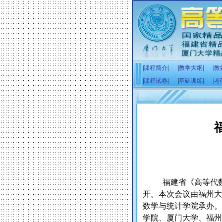
|
课程简介
|
|
教学大纲
|
|
教
|
课程试卷
|
|
基础训练
|
|
考
福建省《高等代
开。本次会议由福州大
数学与统计学院承办。
学院、厦门大学、福州