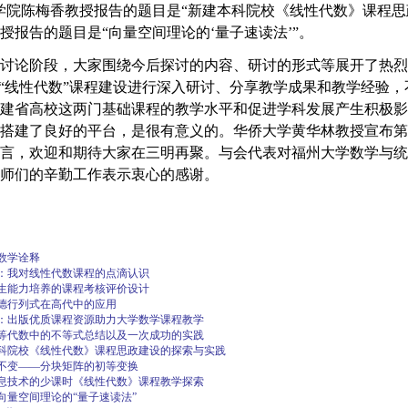
学院陈梅香教授报告的题目是“新建本科院校《线性代数》课程思
授报告的题目是“向量空间理论的‘量子速读法’”。
讨论阶段，大家围绕今后探讨的内容、研讨的形式等展开了热烈
与“线性代数”课程建设进行深入研讨、分享教学成果和教学经验
建省高校这两门基础课程的教学水平和促进学科发展产生积极影
搭建了良好的平台，是很有意义的。华侨大学黄华林教授宣布第
言，欢迎和期待大家在三明再聚。与会代表对福州大学数学与统
师们的辛勤工作表示衷心的感谢。
数学诠释
：我对线性代数课程的点滴认识
生能力培养的课程考核评价设计
德行列式在高代中的应用
：出版优质课程资源助力大学数学课程教学
等代数中的不等式总结以及一次成功的实践
科院校《线性代数》课程思政建设的探索与实践
不变——分块矩阵的初等变换
息技术的少课时《线性代数》课程教学探索
向量空间理论的“量子速读法”