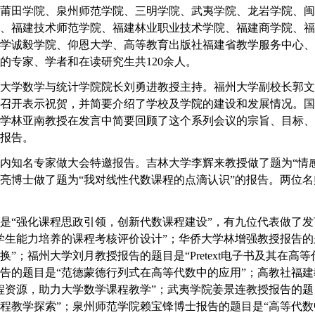
莆田学院、泉州师范学院、三明学院、武夷学院、龙岩学院、闽
、福建技术师范学院、福建林业职业技术学院、福建商学院、福
学诚毅学院、仰恩大学、高等教育出版社福建省教学服务中心、
的专家、学者和在读研究生共
120
余人。
大学数学与统计学院院长刘勇进教授主持。福州大学副校长郭文
召开表示祝贺，并简要介绍了学校及学院的建设和发展情况。国
学林亚南教授在发言中简要回顾了这个系列会议的宗旨、目标、
报告。
内知名专家做大会特邀报告。吉林大学李辉来教授做了题为“情
亮博士做了题为“我对线性代数课程的点滴认识”的报告。两位
是“强化课程思政引领，创新代数课程建设”，有九位代表做了
学生能力培养的课程考核评价设计”；华侨大学林增强教授报告的
换”；福州大学刘月教授报告的题目是“
Pretext
电子书及其在高等
告的题目是“范德蒙德行列式在高等代数中的应用”；高教社福
程资源，助力大学数学课程教学”；武夷学院姜景连教授报告的题
程教学探索”；泉州师范学院赖宝锋博士报告的题目是“高等代