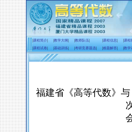
|
课程简介
|
|
教学大纲
|
|
教师队伍
|
|
课程信息
|
|
课程
|
课程试卷
|
|
基础训练
|
|
考研竞赛题选
|
|
难题解答
|
|
教学
福建省《高等代数》与