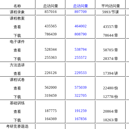
名称
总访问量
总访问量
平均访问量
857016
897709
课程录象
5993/
节课
课程教案
435565
464002
43557/
章
查看
786439
808790
78644/
章
下载
电子课件
528344
538794
58705/
章
查看
255363
255572
28374/
章
下载
方法选讲
226126
229533
17394/
讲
查看
课程试卷
562000
575039
22480/
份
查看
319459
322705
12778/
份
下载
基础训练
187775
191259
20864/
章
查看
164369
167856
18263/
章
下载
考研竞赛题选