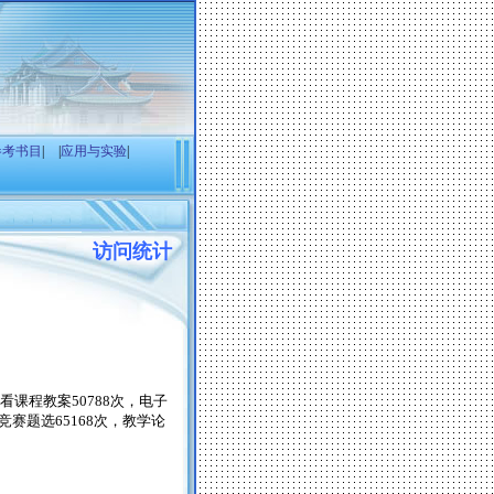
参考书目
|
|
应用与实验
|
访问统计
看课程教案
50788
次，电子
竞赛题选
65168
次，教学论