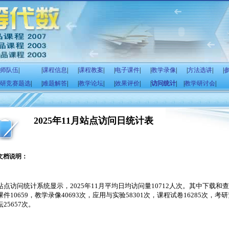
师队伍
|
|
课程信息
|
|
课程教案
|
|
电子课件
|
|
教学录像
|
|
方法选讲
|
|
研竞赛题选
|
|
难题解答
|
|
教学论坛
|
|
效果评价
|
|
访问统计
|
|
教学研讨会
|
2025年11月站点访问日统计表
文档说明：
站点访问统计系统显示，
2025
年
11
月平均日均访问量
10712
人次。其中下载和查
课件
10659
，教学录像
40693
次，应用与实验
58301
次，课程试卷
16285
次，考研
坛
25657
次。