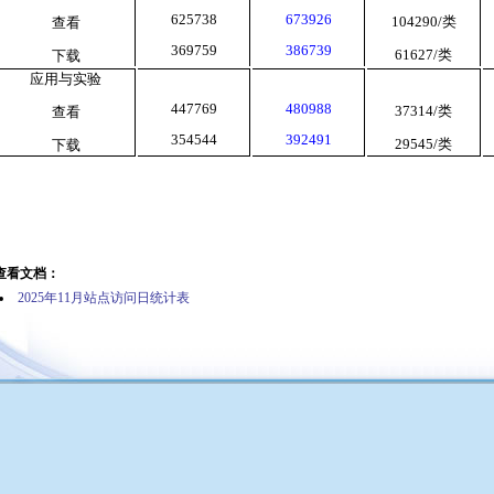
625738
673926
104290/
类
查看
369759
386739
61627/
类
下载
应用与实验
447769
480988
37314/
类
查看
354544
392491
29545/
类
下载
查看文档：
2025年11月站点访问日统计表