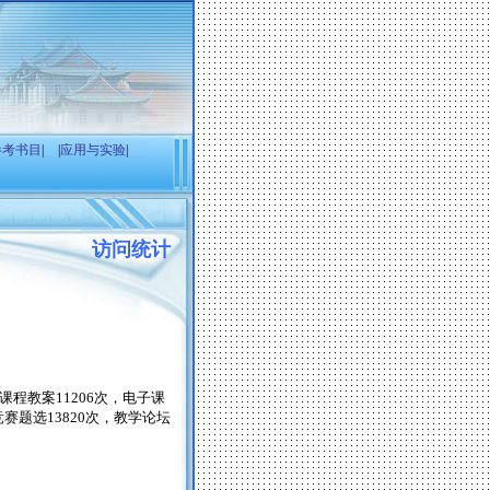
参考书目
|
|
应用与实验
|
访问统计
课程教案
11206
次，电子课
竞赛题选
13820
次，教学论坛