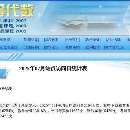
师队伍
|
|
课程信息
|
|
课程教案
|
|
电子课件
|
|
教学录像
|
|
方法选讲
|
|
研竞赛题选
|
|
难题解答
|
|
教学论坛
|
|
效果评价
|
|
访问统计
|
|
教学研讨会
|
2025年07月站点访问日统计表
文档说明：
站点访问统计系统显示，
2025
年
7
月平均日均访问量
2104
人次。其中下载和查看
件
6254
次，教学录像
13618
次，应用与实验
11637
次，课程试卷
10420
次，考研
13453
次。