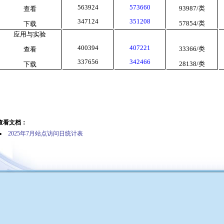
563924
573660
93987/
类
查看
347124
351208
57854/
类
下载
应用与实验
400394
407221
33366/
类
查看
337656
342466
28138/
类
下载
查看文档：
2025年7月站点访问日统计表