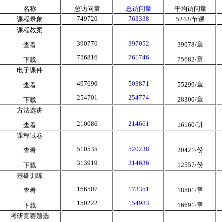
名称
总访问量
总访问量
平均访问量
749720
763338
课程录象
5243/
节课
课程教案
390776
397052
39078/
章
查看
756816
761746
75682/
章
下载
电子课件
497690
503871
55299/
章
查看
254701
254774
28300/
章
下载
方法选讲
210086
214661
16160/
讲
查看
课程试卷
510535
520238
20421/
份
查看
313919
314636
12557/
份
下载
基础训练
166507
173351
18501/
章
查看
150222
154983
16691/
章
下载
考研竞赛题选