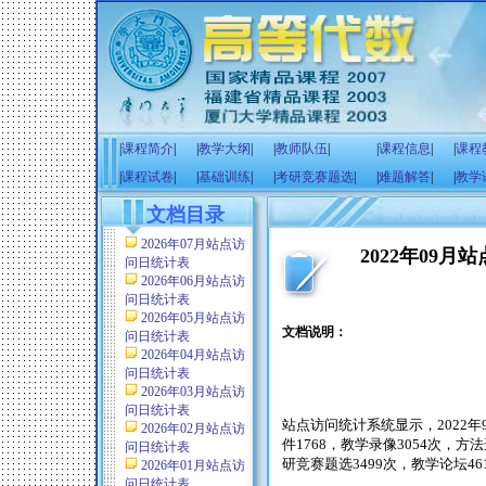
|
课程简介
|
|
教学大纲
|
|
教师队伍
|
|
课程信息
|
|
课程
|
课程试卷
|
|
基础训练
|
|
考研竞赛题选
|
|
难题解答
|
|
教学
文档目录
2026年07月站点访
2022年09
问日统计表
2026年06月站点访
问日统计表
2026年05月站点访
文档说明：
问日统计表
2026年04月站点访
问日统计表
2026年03月站点访
问日统计表
站点访问统计系统显示，
2022
年
2026年02月站点访
件
1768
，教学录像
3054
次，方法
问日统计表
研竞赛题选
3499
次，教学论坛
46
2026年01月站点访
问日统计表