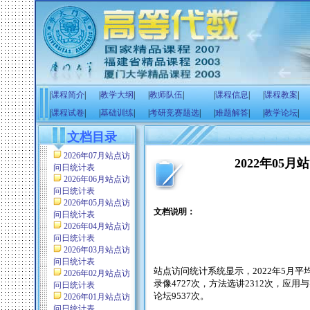
|
课程简介
|
|
教学大纲
|
|
教师队伍
|
|
课程信息
|
|
课程教案
|
|
课程试卷
|
|
基础训练
|
|
考研竞赛题选
|
|
难题解答
|
|
教学论坛
|
文档目录
2026年07月站点访
2022年05
问日统计表
2026年06月站点访
问日统计表
2026年05月站点访
文档说明：
问日统计表
2026年04月站点访
问日统计表
2026年03月站点访
问日统计表
站点访问统计系统显示，
2022
年
5
月平
2026年02月站点访
录像
4727
次，方法选讲
2312
次，应用与
问日统计表
论坛
9537
次。
2026年01月站点访
问日统计表