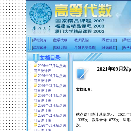
|
课程简介
|
|
教学大纲
|
|
教师队伍
|
|
课程信息
|
|
课程
|
课程试卷
|
|
基础训练
|
|
考研竞赛题选
|
|
难题解答
|
|
教学
文档目录
2026年07月站点访
2021年09
问日统计表
2026年06月站点访
问日统计表
2026年05月站点访
文档说明：
问日统计表
2026年04月站点访
问日统计表
2026年03月站点访
问日统计表
站点访问统计系统显示，
2021
年
2026年02月站点访
1335
次，教学录像
1073
次，应用
问日统计表
次。
2026年01月站点访
问日统计表