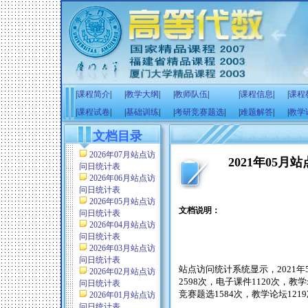
|
课程简介
|
|
教学大纲
|
|
教师队伍
|
|
课程信息
|
|
课程
|
课程试卷
|
|
基础训练
|
|
考研竞赛题选
|
|
难题解答
|
|
教学
文档目录
2026年07月站点访
2021年05
问日统计表
2026年06月站点访
问日统计表
2026年05月站点访
文档说明：
问日统计表
2026年04月站点访
问日统计表
2026年03月站点访
问日统计表
站点访问统计系统显示，
2021
年
2026年02月站点访
2598
次，电子课件
1120
次，教学
问日统计表
竞赛题选
1584
次，教学论坛
1219
2026年01月站点访
问日统计表