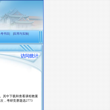
参考书目
|
|
应用与实验
|
访问统计
。其中下载和查看课程教案
5
次，考研竞赛题选
2773