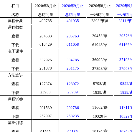
栏目
2020
年
8
月止
2020
年
9
月止
2020
年
8
月止
2020
年
9
名称
总访问量
总访问量
平均访问量
平均访
课程录象
400785
401935
2803/
节课
2811/
节
课程教案
20453/
章
20576/
查看
204533
205763
610429
611658
61043/
章
61166/
下载
电子课件
36992/
章
37198/
查看
332926
334785
251078
251175
27898/
章
27908/
下载
方法选讲
9798/
讲
9852/
查看
127374
128072
23903
23909
1839/
讲
1839/
下载
课程试卷
11662/
份
11711/
查看
291539
292786
257997
258235
10320
份
10329/
下载
基础训练
10174/
章
10243/
查看
91565
92185