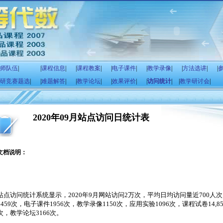
师队伍
|
|
课程信息
|
|
课程教案
|
|
电子课件
|
|
教学录像
|
|
方法选讲
|
|
研竞赛题选
|
|
难题解答
|
|
教学论坛
|
|
效果评价
|
|
访问统计
|
|
教学研讨会
|
2020年09月站点访问日统计表
文档说明：
站点访问统计系统显示，
2020
年
9
月网站访问
2
万次，平均日均访问量近
700
人次
2459
次，电子课件
1956
次，教学录像
1150次
，应用实验1096次，课程试卷
14,8
次，教学论坛
3166
次。