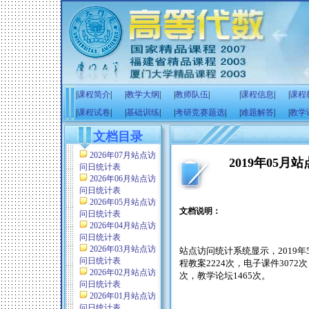
|
课程简介
|
|
教学大纲
|
|
教师队伍
|
|
课程信息
|
|
课程
|
课程试卷
|
|
基础训练
|
|
考研竞赛题选
|
|
难题解答
|
|
教学
文档目录
2026年07月站点访
2019年05
问日统计表
2026年06月站点访
问日统计表
2026年05月站点访
文档说明：
问日统计表
2026年04月站点访
问日统计表
2026年03月站点访
站点访问统计系统显示，
2019
年
问日统计表
程教案
2224
次，电子课件
3072
次
2026年02月站点访
次，教学论坛
1465
次。
问日统计表
2026年01月站点访
问日统计表