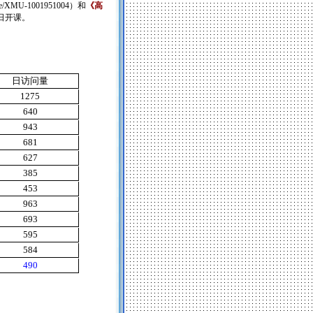
urse/XMU-1001951004
）
和
《高
日开课。
日访问量
1275
640
943
681
627
385
453
963
693
595
584
490