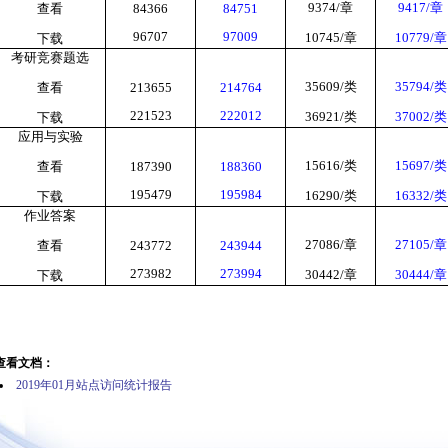
9374/
章
9417/
章
查看
84366
84751
96707
97009
10745/
章
10779/
章
下载
考研竞赛题选
35609/
类
35794/
类
查看
213655
214764
221523
222012
36921/
类
37002/
类
下载
应用与实验
15616/
类
15697/
类
查看
187390
188360
195479
195984
16290/
类
16332/
类
下载
作业答案
27086/
章
27105/
章
查看
243772
243944
273982
273994
30442/
章
30444/
章
下载
查看文档：
2019年01月站点访问统计报告