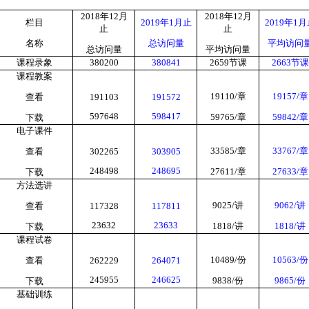
2018
年
12
月
2018
年
12
月
栏目
2019
年
1
月止
2019
年
1
月
止
止
名称
总访问量
平均访问
总访问量
平均访问量
课程录象
380200
380841
2659
节课
2663
节课
课程教案
19110/
章
19157/
章
查看
191103
191572
597648
598417
59765/
章
59842/
章
下载
电子课件
33585/
章
33767/
章
查看
302265
303905
248498
248695
27611/
章
27633/
章
下载
方法选讲
9025/
讲
9062/
讲
查看
117328
117811
23632
23633
1818/
讲
1818/
讲
下载
课程试卷
10489/
份
10563/
份
查看
262229
264071
245955
246625
9838/
份
9865/
份
下载
基础训练