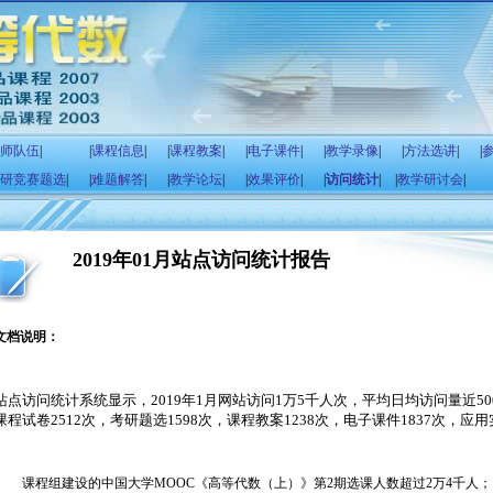
师队伍
|
|
课程信息
|
|
课程教案
|
|
电子课件
|
|
教学录像
|
|
方法选讲
|
|
研竞赛题选
|
|
难题解答
|
|
教学论坛
|
|
效果评价
|
|
访问统计
|
|
教学研讨会
|
2019年01月站点访问统计报告
文档说明：
站点访问统计系统显示，
2019
年
1
月网站访问
1
万
5
千人次，平均日均访问量近
50
课程试卷
2512
次，考研题选
1598
次，课程教案
1238
次，电子课件
1837
次，应用
课程组建设的
中国大学
MOOC
《高等代数（上）》
第
2
期选课人数超过
2
万
4
千人；