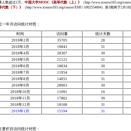
课人数超过
1
万。
中国大学
MOOC
《高等代数（上）》
（
http://www.icourse163.org/co
等代数（下）》
（
http://www.icourse163.org/course/XMU-1002554004
）第
3
期将于
2
月
18
近一年月访问统计对照：
时间
访问量
统计天数
2018
年
2
月
35705
28
2018
年
3
月
19843
31
2018
年
4
月
28307
30
2018
年
5
月
21121
31
2018
年
6
月
18834
30
2018
年
7
月
11954
31
2018
年
8
月
14051
31
2018
年
9
月
28903
30
2018
年
10
月
11091
16
2018
年
11
月
17862
30
2018
年
12
月
18108
31
2019
年
1
月
15194
31
主要栏目访问统计对照：