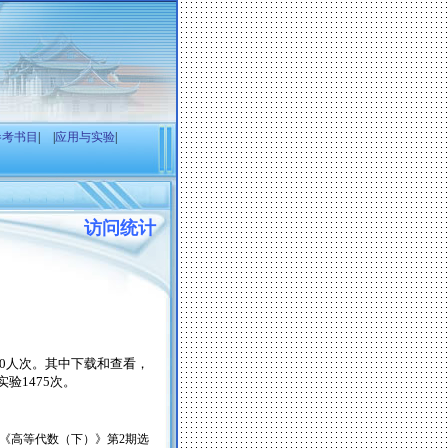
参考书目
|
|
应用与实验
|
访问统计
0
人次。其中下载和查看，
实验
1475
次。
《高等代数（下）》
第
2
期选