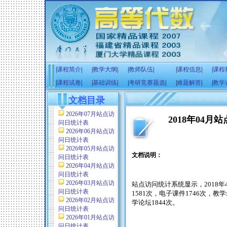
|
课程简介
|
|
教学大纲
|
|
教师队伍
|
|
课程信息
|
|
课程
|
课程试卷
|
|
基础训练
|
|
考研竞赛题选
|
|
难题解答
|
|
教学
文档目录
2026年07月站点访
2018年04
问日统计表
2026年06月站点访
问日统计表
2026年05月站点访
文档说明：
问日统计表
2026年04月站点访
问日统计表
2026年03月站点访
站点访问统计系统显示，
2018
年
问日统计表
1581
次，电子课件
1746
次，教学
2026年02月站点访
学论坛
1844
次。
问日统计表
2026年01月站点访
问日统计表