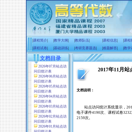
|
课程简介
|
|
教学大纲
|
|
教师队伍
|
|
课程信息
|
|
课程
|
课程试卷
|
|
基础训练
|
|
考研竞赛题选
|
|
难题解答
|
|
教学
文档目录
2026年07月站点访
2017年11
问日统计表
2026年06月站点访
问日统计表
2026年05月站点访
文档说明：
问日统计表
2026年04月站点访
问日统计表
2026年03月站点访
站点访问统计系统显示，
20
问日统计表
电子课件
4190
次、课程试卷
3232
2026年02月站点访
2159
次。
问日统计表
2026年01月站点访
问日统计表