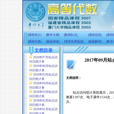
|
课程简介
|
|
教学大纲
|
|
教师队伍
|
|
课程信息
|
|
课程
|
课程试卷
|
|
基础训练
|
|
考研竞赛题选
|
|
难题解答
|
|
教学
文档目录
2026年07月站点访
2017年09
问日统计表
2026年06月站点访
问日统计表
2026年05月站点访
文档说明：
问日统计表
2026年04月站点访
问日统计表
2026年03月站点访
站点访问统计系统显示，
20
问日统计表
教案
1397
次、电子课件
1534
次、
2026年02月站点访
次。
问日统计表
2026年01月站点访
问日统计表