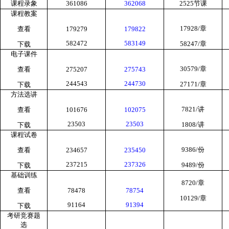
课程录象
361086
362068
2525
节课
课程教案
17928/
章
查看
179279
179822
582472
583149
58247/
章
下载
电子课件
30579/
章
查看
275207
275743
244543
244730
27171/
章
下载
方法选讲
7821/
讲
查看
101676
102075
23503
23503
1808/
讲
下载
课程试卷
9386/
份
查看
234657
235450
237215
237326
9489/
份
下载
基础训练
8720/
章
查看
78478
78754
10129/
章
91164
91394
下载
考研竞赛题
选