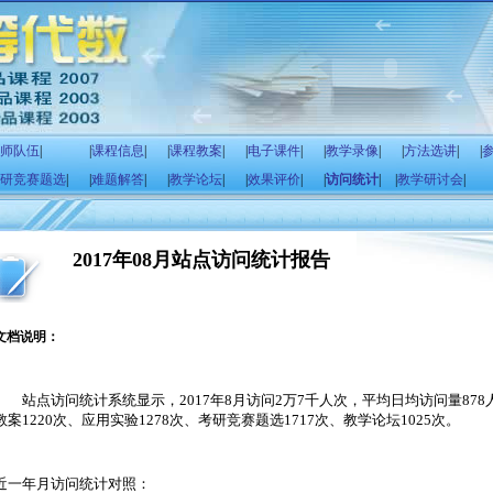
师队伍
|
|
课程信息
|
|
课程教案
|
|
电子课件
|
|
教学录像
|
|
方法选讲
|
|
研竞赛题选
|
|
难题解答
|
|
教学论坛
|
|
效果评价
|
|
访问统计
|
|
教学研讨会
|
2017年08月站点访问统计报告
文档说明：
站点访问统计系统显示，
2017
年
8
月访问
2
万
7
千人次，平均日均访问量
878
教案
1220
次、应用实验
1278
次、考研竞赛题选
1717
次、教学论坛
1025
次。
近一年月访问统计对照：