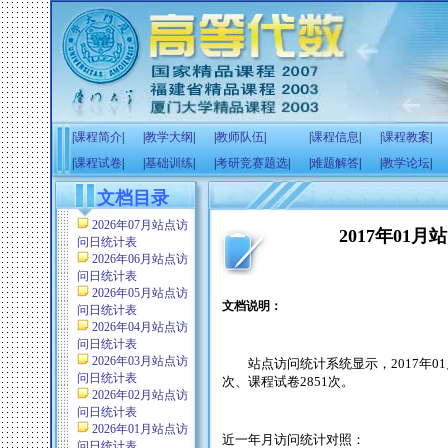
|
课程简介
|
|
教学大纲
|
|
教师队伍
|
|
课程信息
|
|
课程教案
|
|
课程试卷
|
|
基础训练
|
|
考研竞赛题选
|
|
难题解答
|
|
教学论坛
|
文档目录
2026年07月站点访
2017年01
问日统计表
2026年06月站点访
问日统计表
2026年05月站点访
文档说明：
问日统计表
2026年04月站点访
问日统计表
2026年03月站点访
站点访问统计系统显示，
2017
年
01
问日统计表
次、课程试卷
2851
次。
2026年02月站点访
问日统计表
2026年01月站点访
近一年月访问统计对照：
问日统计表