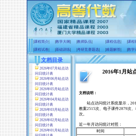
|
课程简介
|
|
教学大纲
|
|
教师队伍
|
|
课程信息
|
|
课程
|
课程试卷
|
|
基础训练
|
|
考研竞赛题选
|
|
难题解答
|
|
教学
文档目录
2026年07月站点访
2016年1月
问日统计表
2026年06月站点访
问日统计表
2026年05月站点访
文档说明：
问日统计表
2026年04月站点访
站点访问统计系统显示，
20
问日统计表
教案
2515
次、电子课件
2879
次、
2026年03月站点访
次。
问日统计表
2026年02月站点访
近一年月访问统计对照：
问日统计表
2026年01月站点访
时间
问日统计表