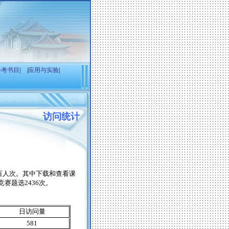
参考书目
|
|
应用与实验
|
访问统计
百人次。其中下载和查看课
竞赛题选
2436
次。
日访问量
581