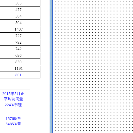
585
477
584
594
1407
727
792
742
696
830
1191
801
2015
年
5
月止
平均访问量
2243/
节课
15768/
章
54853/
章