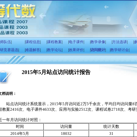
师队伍
|
|
课程信息
|
|
课程教案
|
|
电子课件
|
|
教学录像
|
|
方法选讲
|
|
研竞赛题选
|
|
难题解答
|
|
教学论坛
|
|
效果评价
|
|
访问统计
|
|
教学研讨会
|
2015年5月站点访问统计报告
文档说明：
站点访问统计系统显示，
2015
年
5
月访问近
2
万
5
千余次，平均日均访问量
8
程教案
2416
次、电子课件
4633
次、应用与实验
2512
次、课程试卷
2718
次、考研
近一年月访问统计对照：
时间
访问量
统计天数
2014
年
5
月
18032
31