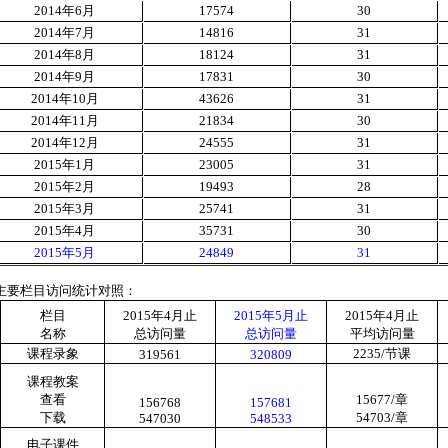
2014
年
6
月
17574
30
2014
年
7
月
14816
31
2014
年
8
月
18124
31
2014
年
9
月
17831
30
2014
年
10
月
43626
31
2014
年
11
月
21834
30
2014
年
12
月
24555
31
2015
年
1
月
23005
31
2015
年
2
月
19493
28
2015
年
3
月
25741
31
2015
年
4
月
35731
30
2015
年
5
月
24849
31
主要栏目访问统计对照：
栏目
2015
年
4
月止
2015
年
5
月止
2015
年
4
月止
名称
总访问量
总访问量
平均访问量
课程录象
2235/
节课
319561
320809
课程教案
查看
15677/
章
156768
157681
下载
54703/
章
547030
548533
电子课件