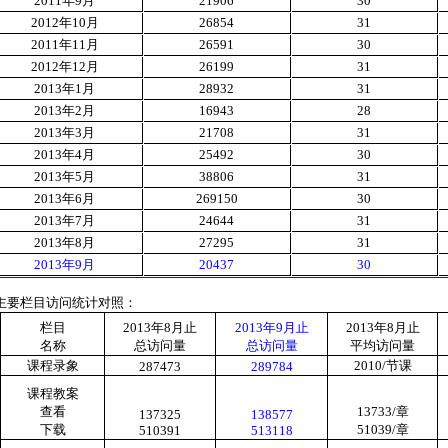
2011
年
9
月
21906
30
2012
年
10
月
26854
31
2011
年
11
月
26591
30
2012
年
12
月
26199
31
2013
年
1
月
28932
31
2013
年
2
月
16943
28
2013
年
3
月
21708
31
2013
年
4
月
25492
30
2013
年
5
月
38806
31
2013
年
6
月
269150
30
2013
年
7
月
24644
31
2013
年
8
月
27295
31
2013
年
9
月
20437
30
主要栏目访问统计对照：
栏目
2013
年
8
月止
2013
年
9
月止
2013
年
8
月止
名称
总访问量
总访问量
平均访问量
课程录象
2010/
节课
287473
289784
课程教案
查看
13733/
章
137325
138577
下载
51039/
章
510391
513118