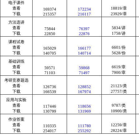
电子课件
查看
18819/
章
169374
172234
下载
23929/
章
215357
216117
方法选讲
查看
5834/
讲
75844
76397
下载
1758/
讲
22850
22876
课程试卷
查看
6601/
份
165029
166177
下载
5628/
份
140705
140714
基础训练
查看
6619/
章
59571
59868
下载
7900/
章
71103
71497
考研竞赛题选
查看
21123/
类
126736
128852
下载
27757/
类
166539
167974
应用与实验
查看
9787/
类
117446
118656
下载
10900/
类
130799
131969
作业答案
查看
12259/
章
110335
111780
下载
28224/
章
254017
255292