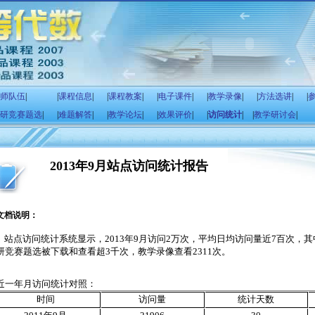
师队伍
|
|
课程信息
|
|
课程教案
|
|
电子课件
|
|
教学录像
|
|
方法选讲
|
|
研竞赛题选
|
|
难题解答
|
|
教学论坛
|
|
效果评价
|
|
访问统计
|
|
教学研讨会
|
2013年9月站点访问统计报告
文档说明：
站点访问统计系统显示，
2013
年
9
月访问
2
万次，平均日均访问量近
7
百次，其
研竞赛题选被下载和查看超
3
千次，教学录像查看
2311
次。
近一年月访问统计对照：
时间
访问量
统计天数