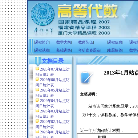
|
课程简介
|
|
教学大纲
|
|
教师队伍
|
|
课程信息
|
|
课程
|
课程试卷
|
|
基础训练
|
|
考研竞赛题选
|
|
难题解答
|
|
教学
文档目录
2026年07月站点访
2013年1月
问日统计表
2026年06月站点访
问日统计表
2026年05月站点访
文档说明：
问日统计表
2026年04月站点访
问日统计表
站点访问统计系统显示，
20
2026年03月站点访
1
万
1
千次，课程教案、教学录像
问日统计表
2026年02月站点访
问日统计表
近一年月访问统计对照：
2026年01月站点访
时间
问日统计表