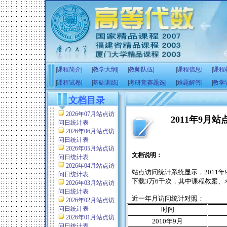
|
课程简介
|
|
教学大纲
|
|
教师队伍
|
|
课程信息
|
|
课程
|
课程试卷
|
|
基础训练
|
|
考研竞赛题选
|
|
难题解答
|
|
教学
文档目录
2026年07月站点访
2011年9月
问日统计表
2026年06月站点访
问日统计表
2026年05月站点访
文档说明：
问日统计表
2026年04月站点访
站点访问统计系统显示，
2011
年
问日统计表
下载
3
万
6
千次，其中课程教案、
2026年03月站点访
问日统计表
近一年月访问统计对照：
2026年02月站点访
问日统计表
时间
2026年01月站点访
2010
年
9
月
问日统计表