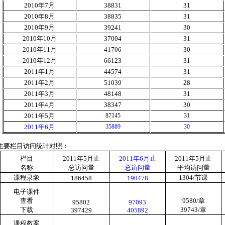
2010
年
7
月
38831
31
2010
年
8
月
38835
31
2010
年
9
月
39241
30
2010
年
10
月
37004
31
2010
年
11
月
41706
30
2010
年
12
月
66123
31
2011
年
1
月
44574
31
2011
年
2
月
51039
28
2011
年
3
月
48148
31
2011
年
4
月
38347
30
2011
年
5
月
87145
31
2011
年
6
月
35889
30
主要栏目访问统计对照：
栏目
2011
年
5
月止
2011
年
6
月止
2011
年
5
月止
名称
总访问量
总访问量
平均访问量
课程录象
1304/
节课
186458
190478
电子课件
查看
9580/
章
95802
97093
下载
39743/
章
397429
405892
课程教案