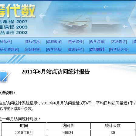
师队伍
|
|
课程信息
|
|
课程教案
|
|
电子课件
|
|
教学录像
|
|
方法选讲
|
|
研竞赛题选
|
|
难题解答
|
|
教学论坛
|
|
效果评价
|
|
访问统计
|
|
教学研讨会
|
2011年6月站点访问统计报告
文档说明：
站点访问统计系统显示，
2011
年
6
月月访问量近
3
万
6
千，平均日均访问量近
1
千
2
案均被下载
8
千余次。
近一年月访问统计对照：
时间
访问量
统计天数
2010
年
6
月
40621
30