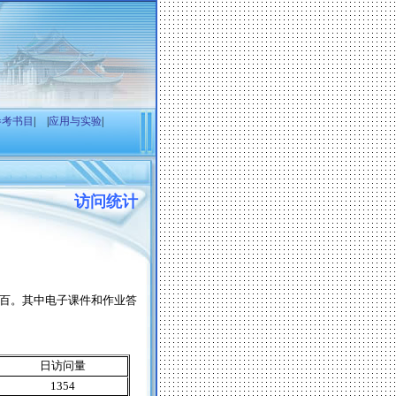
参考书目
|
|
应用与实验
|
访问统计
百。其中电子课件和作业答
日访问量
1354