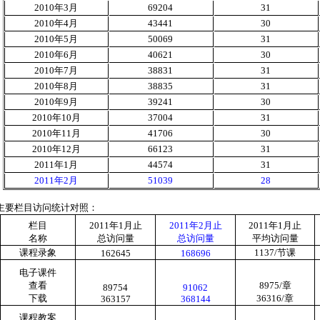
2010
年
3
月
69204
31
2010
年
4
月
43441
30
2010
年
5
月
50069
31
2010
年
6
月
40621
30
2010
年
7
月
38831
31
2010
年
8
月
38835
31
2010
年
9
月
39241
30
2010
年
10
月
37004
31
2010
年
11
月
41706
30
2010
年
12
月
66123
31
2011
年
1
月
44574
31
2011
年
2
月
51039
28
主要栏目访问统计对照：
栏目
2011
年
1
月止
2011
年
2
月止
2011
年
1
月止
名称
总访问量
总访问量
平均访问量
课程录象
1137/
节课
162645
168696
电子课件
查看
8975/
章
89754
91062
下载
36316/
章
363157
368144
课程教案