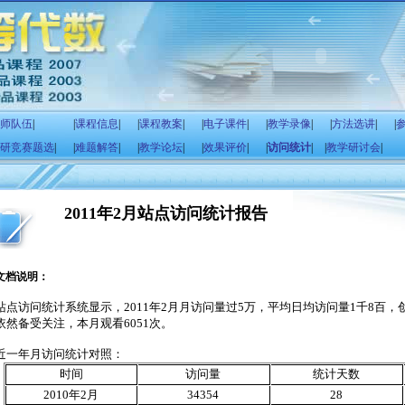
师队伍
|
|
课程信息
|
|
课程教案
|
|
电子课件
|
|
教学录像
|
|
方法选讲
|
|
研竞赛题选
|
|
难题解答
|
|
教学论坛
|
|
效果评价
|
|
访问统计
|
|
教学研讨会
|
2011年2月站点访问统计报告
文档说明：
站点访问统计系统显示，
2011
年
2
月月访问量过
5
万，平均日均访问量
1
千
8
百，
依然备受关注，本月观看
6051
次。
近一年月访问统计对照：
时间
访问量
统计天数
2010
年
2
月
34354
28