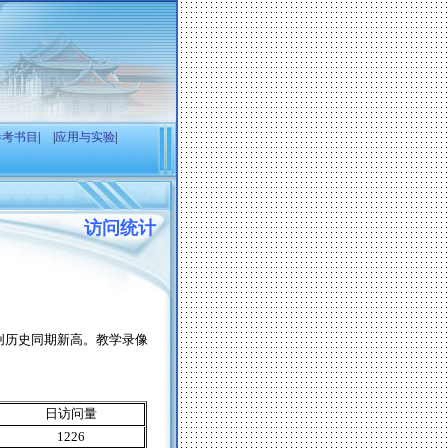
参考书目
|
|
应用与实验
|
访问统计
创历史同期新高。教学录像
日访问量
1226