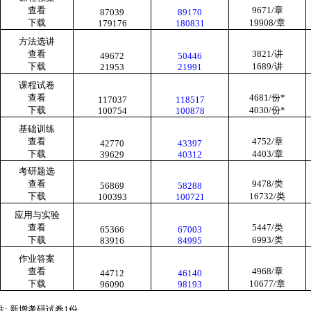
查看
9671/
章
87039
89170
下载
19908/
章
179176
180831
方法选讲
查看
3821/
讲
49672
50446
下载
1689/
讲
21953
21991
课程试卷
查看
4681/
份
*
117037
118517
下载
4030/
份
*
100754
100878
基础训练
查看
4752/
章
42770
43397
下载
4403/
章
39629
40312
考研题选
查看
9478/
类
56869
58288
下载
16732/
类
100393
100721
应用与实验
查看
5447/
类
65366
67003
下载
6993/
类
83916
84995
作业答案
查看
4968/
章
44712
46140
下载
10677/
章
96090
98193
注
:
新增考研试卷
1
份。