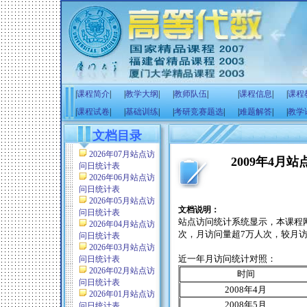
|
课程简介
|
|
教学大纲
|
|
教师队伍
|
|
课程信息
|
|
课程
|
课程试卷
|
|
基础训练
|
|
考研竞赛题选
|
|
难题解答
|
|
教学
文档目录
2026年07月站点访
2009年4月
问日统计表
2026年06月站点访
问日统计表
2026年05月站点访
文档说明：
问日统计表
站点访问统计系统显示，本课程
2026年04月站点访
次，月访问量超
7
万人次，较月
问日统计表
2026年03月站点访
近一年月访问统计对照：
问日统计表
2026年02月站点访
时间
问日统计表
2008
年
4
月
2026年01月站点访
2008
年
5
月
问日统计表