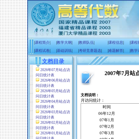
|
课程简介
|
|
教学大纲
|
|
教师队伍
|
|
课程信息
|
|
课程
|
课程试卷
|
|
基础训练
|
|
考研竞赛题选
|
|
难题解答
|
|
教学
文档目录
2026年07月站点访
2007年7月
问日统计表
2026年06月站点访
问日统计表
2026年05月站点访
文档说明：
问日统计表
月访问统计：
2026年04月站点访
问日统计表
时间
2026年03月站点访
06
年
12
月
问日统计表
07
年
1
月
2026年02月站点访
07
年
2
月
问日统计表
07
年
3
月
2026年01月站点访
问日统计表