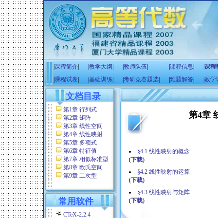
|
课程简介
|
|
教学大纲
|
|
教师队伍
|
|
课程信息
|
|
课程
|
课程试卷
|
|
基础训练
|
|
考研竞赛题选
|
|
难题解答
|
|
教学
文档目录
第1章 行列式
第4章
第2章 矩阵
第3章 线性空间
第4章 线性映射
第5章 多项式
第6章 特征值
§4.1 线性映射的概念
第7章 相似标准型
(
下载
)
第8章 欧氏空间
§4.2 线性映射的运算
第9章 二次型
(
下载
)
§4.3 线性映射与矩阵
常用软件
(
下载
)
CTeX-2.2.4