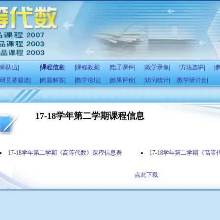
师队伍
|
|
课程信息
|
|
课程教案
|
|
电子课件
|
|
教学录像
|
|
方法选讲
|
|
研竞赛题选
|
|
难题解答
|
|
教学论坛
|
|
效果评价
|
|
访问统计
|
|
教学研讨会
|
17-18学年第二学期课程信息
17-18学年第二学期《高等代数》课程信息表
17-18学年第二学期《高
点此下载