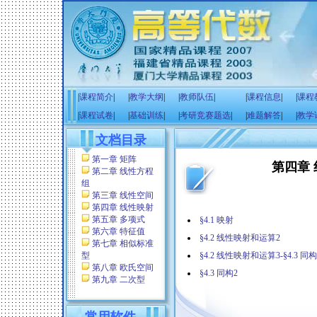
|
课程简介
|
|
教学大纲
|
|
教师队伍
|
|
课程信息
|
|
课程
|
课程试卷
|
|
基础训练
|
|
考研竞赛题选
|
|
难题解答
|
|
教学
文档目录
第一章 矩阵
第四章
第二章 线性方程
组
第三章 线性空间
第四章 线性映射
第五章 多项式
§4.1 映射
第六章 特征值
§4.2 线性映射和运算2
第七章 相似标准
型
§4.2 线性映射和运算3-§4.3 同构
第八章 欧氏空间
§4.3 同构2
第九章 二次型