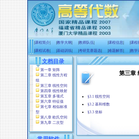
|
课程简介
|
|
教学大纲
|
|
教师队伍
|
|
课程信息
|
|
课程
|
课程试卷
|
|
基础训练
|
|
考研竞赛题选
|
|
难题解答
|
|
教学
文档目录
第一章 矩阵
第三章
第二章 线性方程
组
第三章 线性空间
第四章 线性映射
第五章 多项式
§3.1 线性空间
第六章 特征值
§3.2 基和维数
第七章 相似标准
型
§3.3 坐标
第八章 欧氏空间
第九章 二次型